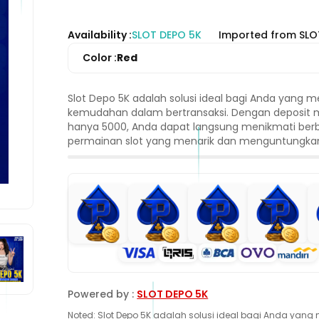
Availability :
SLOT DEPO 5K
Imported from SLO
Color :
Red
Slot Depo 5K adalah solusi ideal bagi Anda yang m
kemudahan dalam bertransaksi. Dengan deposit 
hanya 5000, Anda dapat langsung menikmati ber
permainan slot yang menarik dan menguntungka
Powered by :
SLOT DEPO 5K
Noted: Slot Depo 5K adalah solusi ideal bagi Anda yang