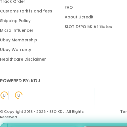
Track Order
FAQ
Customs tariffs and fees
About Ucredit
Shipping Policy
SLOT DEPO 5K Affiliates
Micro Influencer
Ubuy Membership
Ubuy Warranty
Healthcare Disclaimer
POWERED BY: KDJ
© Copyright 2018 - 2026 - SEO KDJ. All Rights
Te
Reserved.