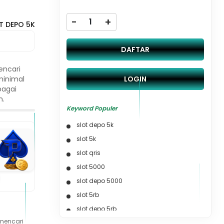
-
+
T DEPO 5K
DAFTAR
encari
minimal
LOGIN
bagai
n.
Keyword Populer
slot depo 5k
slot 5k
slot qris
slot 5000
slot depo 5000
slot 5rb
slot depo 5rb
 mencari
depo 5k